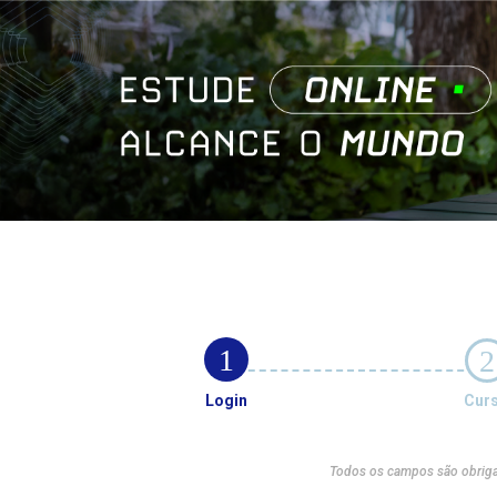
1
2
Login
Cur
Todos os campos são obriga