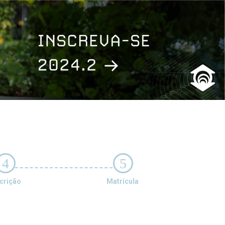
4
5
crição
Matrícula