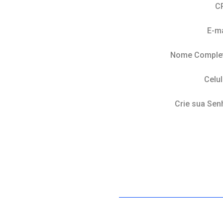
C
E-ma
Nome Comple
Celul
Crie sua Sen