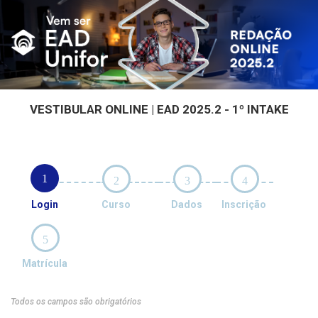
VESTIBULAR ONLINE | EAD 2025.2 - 1º INTAKE
1
2
3
4
Login
Curso
Dados
Inscrição
5
Matrícula
Todos os campos são obrigatórios