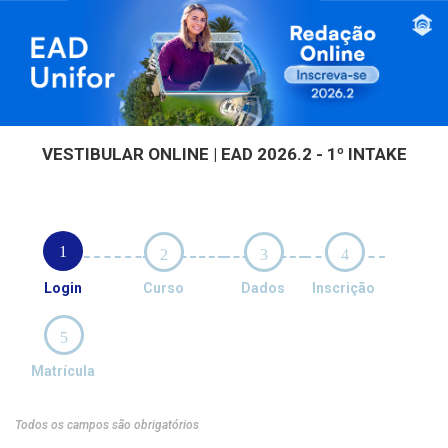
VESTIBULAR ONLINE | EAD 2026.2 - 1º INTAKE
1
2
3
4
Login
Curso
Dados
Inscrição
5
Matrícula
Todos os campos são obrigatórios