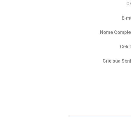
C
E-ma
Nome Comple
Celul
Crie sua Sen