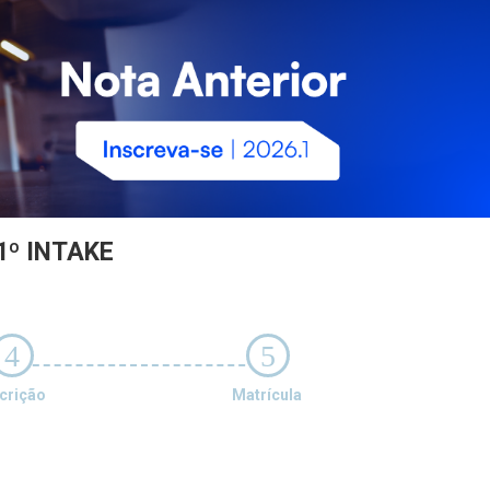
1º INTAKE
4
5
crição
Matrícula