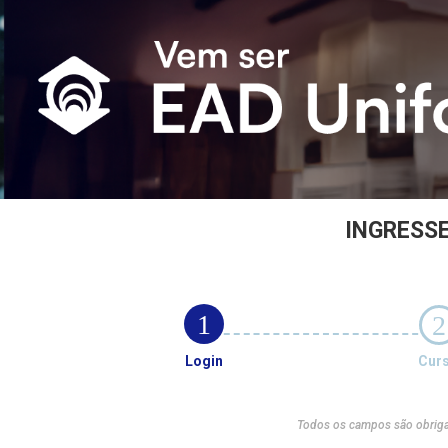
INGRESSE
1
2
Login
Cur
Todos os campos são obriga